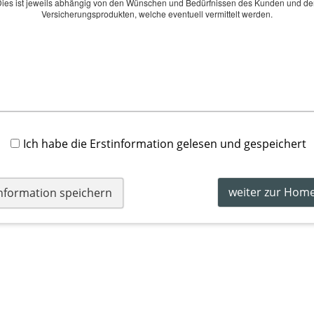
ies ist jeweils abhängig von den Wünschen und Bedürfnissen des Kunden und d
Versicherungsprodukten, welche eventuell vermittelt werden.
M
D
Fr
Ich habe die Erstinformation gelesen und gespeichert
Ak
weiter zur Hom
information speichern
Ko
und
Ve
Ber
·
Rechtliche Hinweise
·
Datenschutz
·
Erstinformation
·
Beschwerd