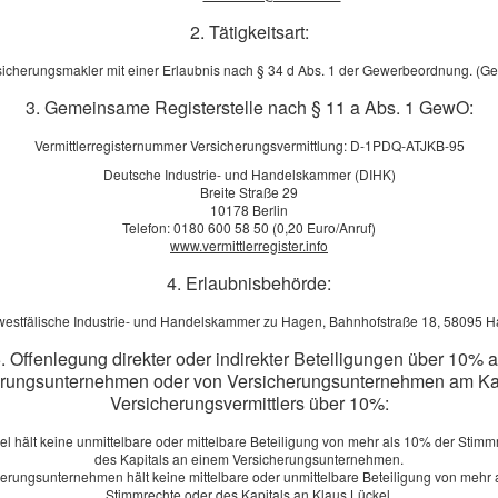
2. Tätigkeitsart:
haft
Be
sicherungsmakler mit einer Erlaubnis nach § 34 d Abs. 1 der Gewerbeordnung. (G
3. Gemeinsame Registerstelle nach § 11 a Abs. 1 GewO:
winnen will, muss Sicherheiten bieten – zum Beispiel in Form
. So geben Sie Ihrem Auftraggeber die Gewissheit, dass Sie
Vermittlerregisternummer Versicherungsvermittlung: D-1PDQ-ATJKB-95
n Verpflichtungen erfüllen können. Mit einer
Deutsche Industrie- und Handelskammer (DIHK)
erung decken Sie Bürgschaftsverpflichtungen, ohne Ihre
Breite Straße 29
10178 Berlin
 Bürgschaftsvolumen wird nicht auf die Kreditlinie Ihrer
Telefon: 0180 600 58 50 (0,20 Euro/Anruf)
öhen Ihren finanziellen Spielraum.
www.vermittlerregister.info
4. Erlaubnisbehörde:
 bedarfsgerechte und individuelle Beratung! Wir freuen uns
Ku
estfälische Industrie- und Handelskammer zu Hagen, Bahnhofstraße 18, 58095 
Je
. Offenlegung direkter oder indirekter Beteiligungen über 10% 
Bin
erungsunternehmen oder von Versicherungsunternehmen am Kap
 Vergleich zur Kautionsversicherung anfordern!
und
Versicherungsvermittlers über 10%:
we
en Ihnen gerne ein Vergleichsangebot.
[
m
el hält keine unmittelbare oder mittelbare Beteiligung von mehr als 10% der Stimm
des Kapitals an einem Versicherungsunternehmen.
anfordern
herungsunternehmen hält keine mittelbare oder unmittelbare Beteiligung von mehr 
J.
Stimmrechte oder des Kapitals an Klaus Lückel.