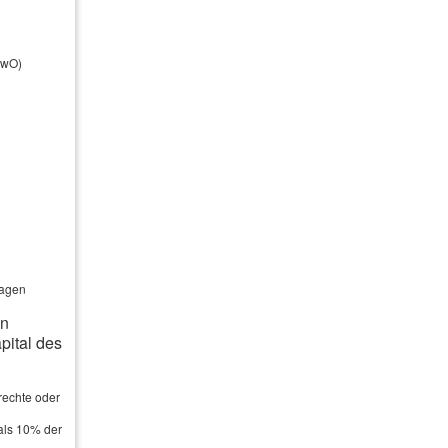
wertungen
ewO)
Kundenbewertung
5
von
5
Sternen
16
Bewertungen seit 2016
ndenstimmen:
Hagen
ssica Maaß
am 15.04.2026:
an
 total Zufrieden, sehr nett, hilfsbereit
ital des
 zuverlässig. Kann ich nur
iterempfehlen ??
ehr
]
rechte oder
als 10% der
M
am 12.06.2024: