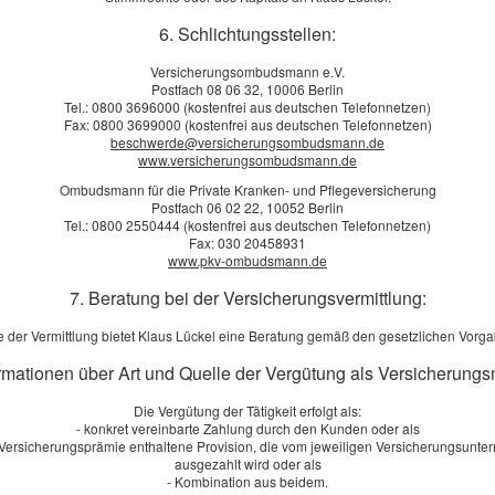
Ich
6. Schlichtungsstellen:
hil
Versicherungsombudsmann e.V.
we
Postfach 08 06 32, 10006 Berlin
[
m
Tel.: 0800 3696000 (kostenfrei aus deutschen Telefonnetzen)
Fax: 0800 3699000 (kostenfrei aus deutschen Telefonnetzen)
beschwerde@versicherungsombudsmann.de
Bir
www.versicherungsombudsmann.de
Ombudsmann für die Private Kranken- und Pflegeversicherung
Sei
Postfach 06 02 22, 10052 Berlin
Imm
Tel.: 0800 2550444 (kostenfrei aus deutschen Telefonnetzen)
Bea
Fax: 030 20458931
www.pkv-ombudsmann.de
We
[
m
7. Beratung bei der Versicherungsvermittlung:
 der Vermittlung bietet Klaus Lückel eine Beratung gemäß den gesetzlichen Vorg
ormationen über Art und Quelle der Vergütung als Versicherungs
Öf
Die Vergütung der Tätigkeit erfolgt als:
- konkret vereinbarte Zahlung durch den Kunden oder als
r Versicherungsprämie enthaltene Provision, die vom jeweiligen Versicherungsunt
M
ausgezahlt wird oder als
- Kombination aus beidem.
Di