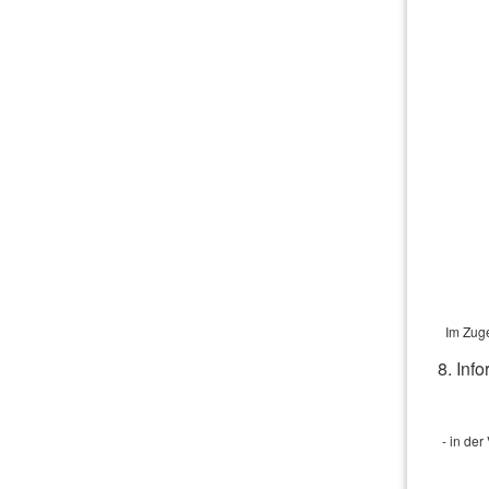
Im Zuge
8. Inf
- in de