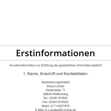
Privat
Firmen
Zusatzversicher
Erstinformationen
Kundeninformation zur Erfüllung der gesetzlichen Informationspflicht
1. Name, Anschrift und Kontaktdaten:
Versicherungsmakler
Klaus Lückel
Oestertalstr. 71
58840 Plettenberg
Tel.: 02391/97950
Fax: 02391/979522
Mobil: 01714307976
E-Mail:
K.Lueckel@t-online.de