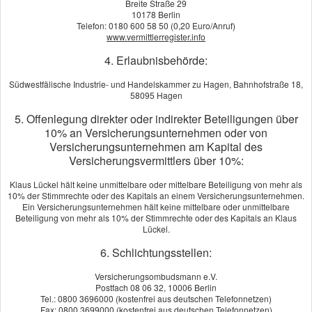
Breite Straße 29
10178 Berlin
Telefon: 0180 600 58 50 (0,20 Euro/Anruf)
www.vermittlerregister.info
4. Erlaubnisbehörde:
Südwestfälische Industrie- und Handelskammer zu Hagen, Bahnhofstraße 18,
58095 Hagen
5. Offenlegung direkter oder indirekter Beteiligungen über
10% an Versicherungsunternehmen oder von
Versicherungsunternehmen am Kapital des
Schlimm genug, wenn ein großer Schaden Ihren Betrieb
Versicherungsvermittlers über 10%:
lahmlegt. Noch schlimmer, wenn die Kosten einfach
weiterlaufen: Mitarbeiter, Lieferanten und andere
Klaus Lückel hält keine unmittelbare oder mittelbare Beteiligung von mehr als
Verbindlichkeiten müssen bezahlt werden. Finanzielle
10% der Stimmrechte oder des Kapitals an einem Versicherungsunternehmen.
Ein Versicherungsunternehmen hält keine mittelbare oder unmittelbare
Verpflichtungen, die im Schadenfall schnell die Existenz eines
Beteiligung von mehr als 10% der Stimmrechte oder des Kapitals an Klaus
Betriebes gefährden können. Die
Lückel.
Betriebsunterbrechungsversicherung sichert die Übernahme
6. Schlichtungsstellen:
dieser Kosten und entgangenen Betriebsgewinne nach einem
versicherten Schaden ab.
Versicherungsombudsmann e.V.
Postfach 08 06 32, 10006 Berlin
Tel.: 0800 3696000 (kostenfrei aus deutschen Telefonnetzen)
Lassen Sie sich jetzt unverbindlich beraten. Wir freuen uns auf
Fax: 0800 3699000 (kostenfrei aus deutschen Telefonnetzen)