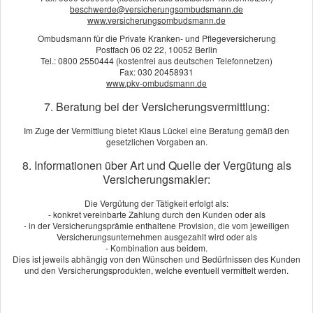
Sie.
beschwerde@versicherungsombudsmann.de
www.versicherungsombudsmann.de
Ombudsmann für die Private Kranken- und Pflegeversicherung
Postfach 06 02 22, 10052 Berlin
Angebot und Vergleich zur
Tel.: 0800 2550444 (kostenfrei aus deutschen Telefonnetzen)
Betriebsausfallversicherung anfordern!
Fax: 030 20458931
www.pkv-ombudsmann.de
Wir erstellen Ihnen gerne ein Vergleichsangebot.
7. Beratung bei der Versicherungsvermittlung:
Angebot anfordern
Im Zuge der Vermittlung bietet Klaus Lückel eine Beratung gemäß den
gesetzlichen Vorgaben an.
8. Informationen über Art und Quelle der Vergütung als
Versicherungsmakler:
Die Vergütung der Tätigkeit erfolgt als:
Bewertungen
- konkret vereinbarte Zahlung durch den Kunden oder als
- in der Versicherungsprämie enthaltene Provision, die vom jeweiligen
Versicherungsunternehmen ausgezahlt wird oder als
- Kombination aus beidem.
Kundenbewertung
Dies ist jeweils abhängig von den Wünschen und Bedürfnissen des Kunden
und den Versicherungsprodukten, welche eventuell vermittelt werden.
5
von
5
Sternen